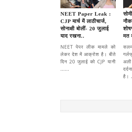
NEET Paper Leak :
सोम
CJP मार्च में लाठीचार्ज,
नौकर
सोनाक्षी बोलीं- 20 जुलाई
शोषण
याद रखना..
मत 
NEET पेपर लीक मामले को
सल
लेकर देश में आक्रोश है। बीते
गर्ल
दिन 20 जुलाई को CJP यानी
अली
......
दर्
है। .