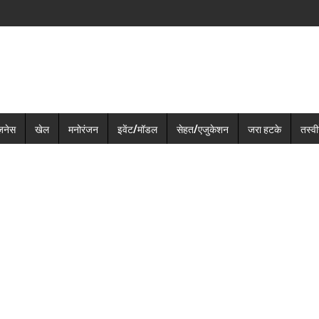
ज़नेस
खेल
मनोरंजन
इवेंट/मॉडल
सेहत/एजुकेशन
जरा हटके
तस्वीर