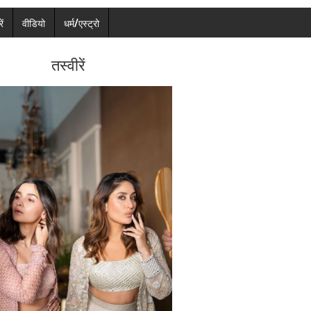
ें
वीडियो
धर्म/एस्ट्रो
तस्वीरें