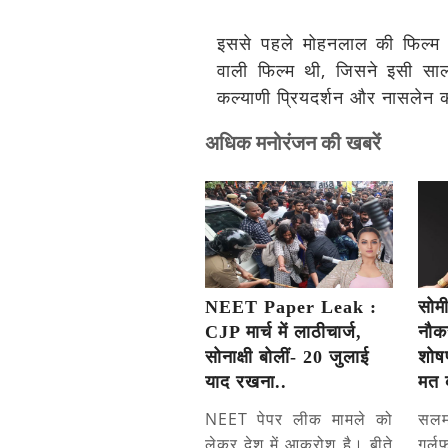
इससे पहले मोहनलाल की फिल्म 
वाली फिल्म थी, जिसने इसी 
कल्याणी प्रियदर्शन और नासलेन की
अधिक मनोरंजन की खबरें
NEET Paper Leak :
सोम
CJP मार्च में लाठीचार्ज,
नौकर
सोनाक्षी बोलीं- 20 जुलाई
शोषण
याद रखना..
मत 
NEET पेपर लीक मामले को
सल
लेकर देश में आक्रोश है। बीते
गर्ल