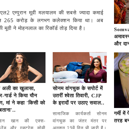
एल2 एम्पुरान मूवी मलयालम की सबसे ज्यादा कमाई
साल 265 करोड़ के लगभग कलेक्शन किया था। अब
 मूवी ने मोहनलाल का रिकॉर्ड तोड़ दिया है।
Somva
अमावस्य
और दान
ी अली का खुलासा,
सोनम वांगचुक के सपोर्ट में
-गार्ड ने किया यौन
उतरीं श्वेता तिवारी, CJP
, मां ने कहा 'किसी को
के इरादों पर उठाए सवाल..
बताना'..
सामाजिक कार्यकर्ता सोनम
गर्मी म
मान खान की एक्स-
वांगचुक का जंतर मंतर पर
तरह बना
फ्रेंड और एक्ट्रेस सोमी
अनशन 19वें दिन भी जारी है।