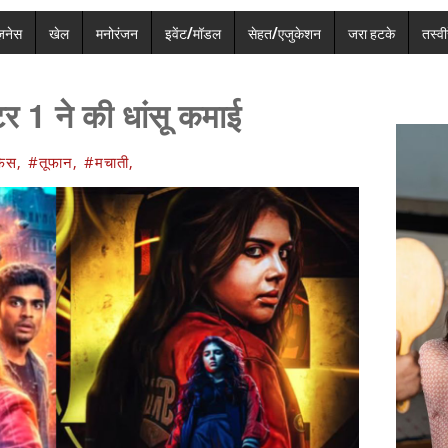
ज़नेस
खेल
मनोरंजन
इवेंट/मॉडल
सेहत/एजुकेशन
जरा हटके
तस्वीर
्टर 1 ने की धांसू कमाई
िस,
#तूफान,
#मचाती,