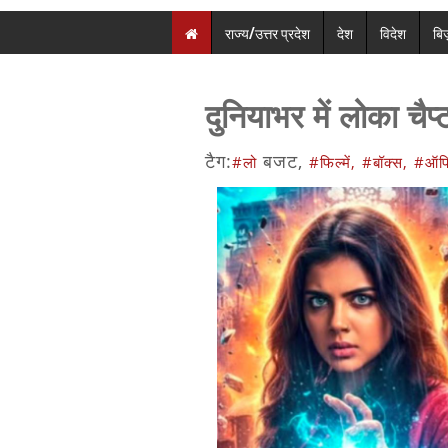
राज्य/उत्तर प्रदेश
देश
विदेश
बि
दुनियाभर में लोका चैप
टैग:
बजट,
#लो
#फिल्में,
#बॉक्स,
#ऑफ