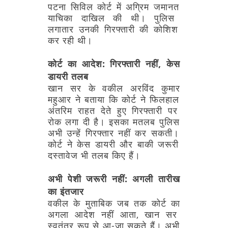
पटना
सिविल
कोर्ट
में
अग्रिम
जमानत
याचिका
दाखिल
की
थी।
पुलिस
लगातार
उनकी
गिरफ्तारी
की
कोशिश
कर
रही
थी।
कोर्ट
का
आदेश:
गिरफ्तारी
नहीं,
केस
डायरी
तलब
खान
सर
के
वकील
अरविंद
कुमार
महुआर
ने
बताया
कि
कोर्ट
ने
फिलहाल
अंतरिम
राहत
देते
हुए
गिरफ्तारी
पर
रोक
लगा
दी
है।
इसका
मतलब
पुलिस
अभी
उन्हें
गिरफ्तार
नहीं
कर
सकती।
कोर्ट
ने
केस
डायरी
और
बाकी
जरूरी
दस्तावेज
भी
तलब
किए
हैं।
अभी
पेशी
जरूरी
नहीं:
अगली
तारीख
का
इंतजार
वकील
के
मुताबिक
जब
तक
कोर्ट
का
अगला
आदेश
नहीं
आता,
खान
सर
स्वतंत्र
रूप
से
आ-जा
सकते
हैं।
अभी