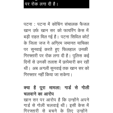
पर रोक लगा दी है।
पटना :
पटना
में
कोचिंग
संचालक
फैजल
खान
उर्फ
खान
सर
को
फायरिंग
केस
में
बड़ी
राहत
मिल
गई
है।
पटना
सिविल
कोर्ट
के
जिला
जज
ने
अग्रिम
जमानत
याचिका
पर
सुनवाई
करते
हुए
फिलहाल
उनकी
गिरफ्तारी
पर
रोक
लगा
दी
है।
पुलिस
कई
दिनों
से
उनकी
तलाश
में
छापेमारी
कर
रही
थी।
अब
अगली
सुनवाई
तक
खान
सर
को
गिरफ्तार
नहीं
किया
जा
सकेगा।
क्या
है
पूरा
मामला:
गार्ड
से
गोली
चलवाने
का
आरोप
खान
सर
पर
आरोप
है
कि
उन्होंने
अपने
गार्ड
से
गोली
चलवाई
थी।
इसी
केस
में
गिरफ्तारी
से
बचने
के
लिए
उन्होंने