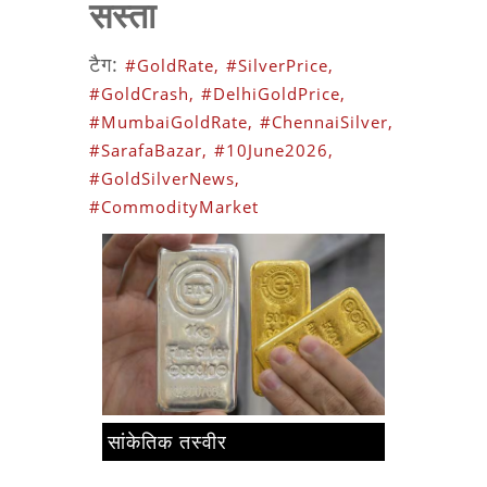
सस्ता
टैग:
#GoldRate,
#SilverPrice,
#GoldCrash,
#DelhiGoldPrice,
#MumbaiGoldRate,
#ChennaiSilver,
#SarafaBazar,
#10June2026,
#GoldSilverNews,
#CommodityMarket
सांकेतिक तस्वीर