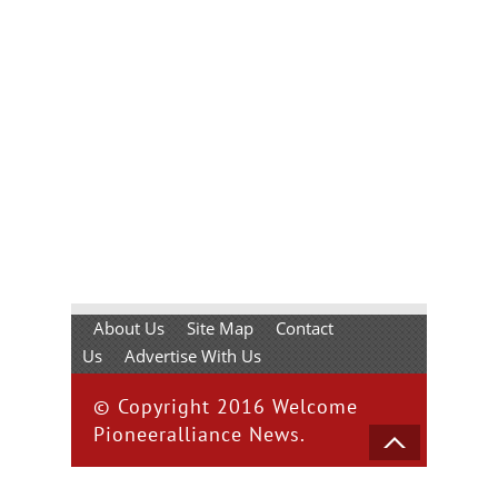
About Us
Site Map
Contact
Us
Advertise With Us
© Copyright 2016 Welcome
Pioneeralliance News.