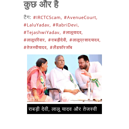
कुछ और है
टैग:
#IRCTCScam,
#AvenueCourt,
#LaluYadav,
#RabriDevi,
#TejashwiYadav,
#लालूयादव,
#लालूपरिवार,
#राबड़ीदेवी,
#लालूप्रसादयादव,
#तेजस्वीयादव,
#लैंडफॉरजॉब
राबड़ी देवी, लालू यादव और तेजस्वी