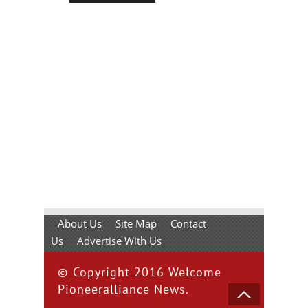
About Us
Site Map
Contact
Us
Advertise With Us
© Copyright 2016 Welcome
Pioneeralliance News.