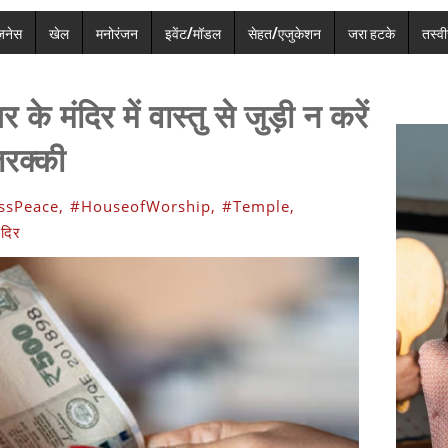
ज़नेस
खेल
मनोरंजन
इवेंट/मॉडल
सेहत/एजुकेशन
जरा हटके
तस्वीर
र के मंदिर में वास्तु से जुड़ी न करें
तरक्की
ssPeace,
#HouseofWorship,
#Temple,
ंदिर