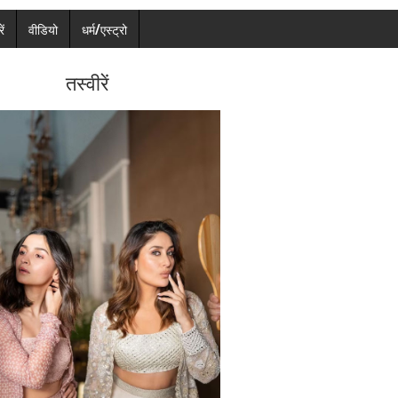
ें
वीडियो
धर्म/एस्ट्रो
तस्वीरें