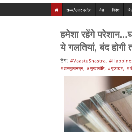
राज्य/उत्तर प्रदेश
देश
विदेश
बि
हमेशा रहेंगे परेशान...घ
ये गलतियां, बंद होगी 
टैग:
#VaastuShastra,
#Happine
#वास्तुशास्त्र,
#सुखशांति,
#पूजाघर,
#म