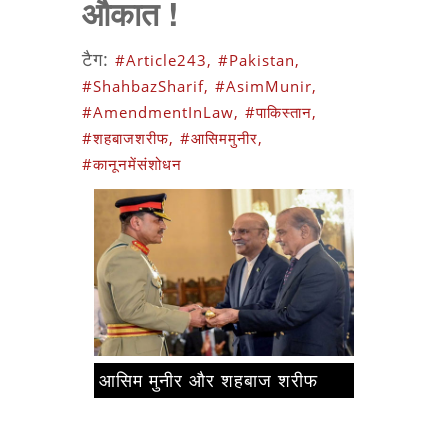
औकात !
टैग:
#Article243,
#Pakistan,
#ShahbazSharif,
#AsimMunir,
#AmendmentInLaw,
#पाकिस्तान,
#शहबाजशरीफ,
#आसिममुनीर,
#कानूनमेंसंशोधन
आसिम मुनीर और शहबाज शरीफ