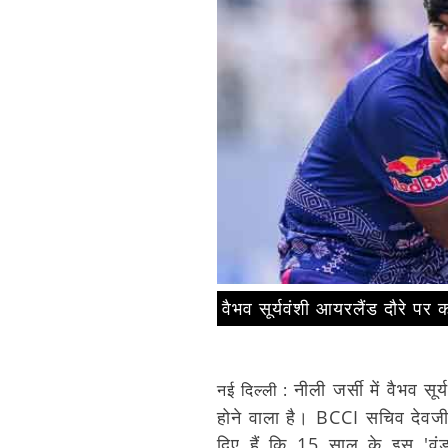
वैभव सूर्यवंशी आयरलैंड दौरे पर क
नीली जर्सी में वैभव सू
नई दिल्ली :
होने वाला है। BCCI सचिव देवज
दिए हैं कि 15 साल के इस 'वंड