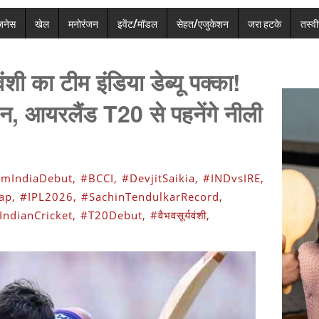
ज़नेस
खेल
मनोरंजन
इवेंट/मॉडल
सेहत/एजुकेशन
जरा हटके
तस्वीर
ंशी का टीम इंडिया डेब्यू पक्का!
 आयरलैंड T20 से पहनेंगे नीली
mIndiaDebut,
#BCCI,
#DevjitSaikia,
#INDvsIRE,
ap,
#IPL2026,
#SachinTendulkarRecord,
IndianCricket,
#T20Debut,
#वैभवसूर्यवंशी,