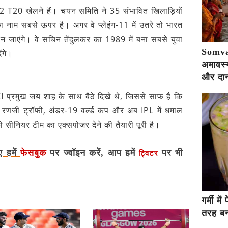
 2 T20 खेलने हैं। चयन समिति ने 35 संभावित खिलाड़ियों
 का नाम सबसे ऊपर है। अगर वे प्लेइंग-11 में उतरे तो भारत
न जाएंगे। वे सचिन तेंदुलकर का 1989 में बना सबसे युवा
Somva
ेंगे।
अमावस्य
और दान
I प्रमुख जय शाह के साथ बैठे दिखे थे, जिससे साफ है कि
ै। रणजी ट्रॉफी, अंडर-19 वर्ल्ड कप और अब IPL में धमाल
 सीनियर टीम का एक्सपोजर देने की तैयारी पूरी है।
ए हमें
फेसबुक
पर ज्वॉइन करें, आप हमें
पर भी
ट्विटर
गर्मी म
तरह बना