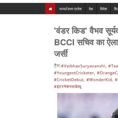
राज्य/उत्तर प्रदेश
देश
विदेश
बि
'वंडर किड' वैभव सूर्यव
BCCI सचिव का ऐलान,
जर्सी
टैग:
#VaibhavSuryavanshi,
#Tea
#YoungestCricketer,
#OrangeC
#CricketDebut,
#WonderKid,
#
#इंटरनेशनलडेब्यू