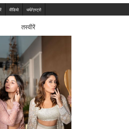
ें
वीडियो
धर्म/एस्ट्रो
तस्वीरें