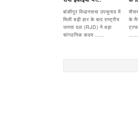
सभी इकाइयां भंग..
के ल
बांकीपुर विधानसभा उपचुनाव में
मौसम
मिली बड़ी हार के बाद राष्ट्रीय
के म
जनता दल (RJD) ने बड़ा
ट्रफ
सांगठनिक कदम ......
......