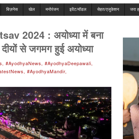
बिज़नेस
खेल
मनोरंजन
इवेंट/मॉडल
सेहत/एजुकेशन
जरा 
v 2024 : अयोध्या में बना
दीयों से जगमग हुई अयोध्या
s,
#AyodhyaNews,
#AyodhyaDeepawali,
atestNews,
#AyodhyaMandir,