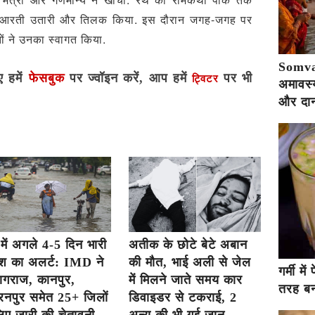
 ने आरती उतारी और तिलक किया. इस दौरान जगह-जगह पर
ं ने उनका स्‍वागत किया.
Somva
ए हमें
फेसबुक
पर ज्वॉइन करें, आप हमें
पर भी
ट्विटर
अमावस्य
और दान
 में अगले 4-5 दिन भारी
अतीक के छोटे बेटे अबान
िश का अलर्ट: IMD ने
की मौत, भाई अली से जेल
गर्मी म
यागराज, कानपुर,
में मिलने जाते समय कार
तरह बना
रनपुर समेत 25+ जिलों
डिवाइडर से टकराई, 2