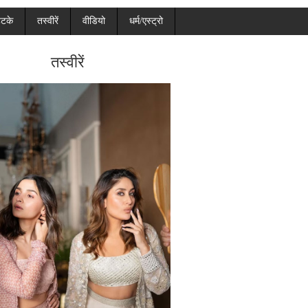
हटके
तस्वीरें
वीडियो
धर्म/एस्ट्रो
तस्वीरें