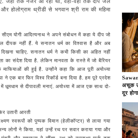
 जहां तक नजर आ रही थी, वहां-वहां तक दीप जल
 और होलोग्राम थ्रीडी से भगवान श्री राम की महिमा
पर सीएम योगी आदित्‍यनाथ ने अपने संबोधन में कहा ये दीप जो
ेवल दीपक नहीं हैं. ये सनातन धर्म का विश्‍वास है और अब
ें दिखना चाहिए. सनातन धर्म ने कभी किसी का अहित नहीं
का संदेश दिया है. लेकिन मानवता के रास्‍ते में जो बैरियर
के माफियाओं की हुई है. उन्‍होंने कहा कि आज पूरी अयोध्या
 ने एक बार फिर विश्व रिकॉर्ड बना दिया है. हम पूरे प्रदेश
Sawan 
अचूक उप
 में धूमधाम से दीपावली मनाएं. अयोध्या में आज एक साथ दो-
दूर होग
फिर उतारी आरती
मण स्‍वरूपों को पुष्‍पक विमान (हेलीकॉप्‍टर) से लाया गया
्य लोगों ने किया. यहां उन्‍हें रथ पर सवार कराया गया और
मंत्री और गणमान्य ने खींचा. रथ को रामकथा पार्क तक