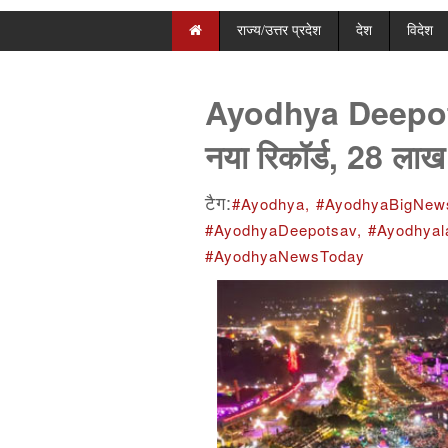
राज्य/उत्तर प्रदेश
देश
विदेश
Ayodhya Deepotsa
नया रिकॉर्ड, 28 लाख 
टैग:
#Ayodhya,
#AyodhyaBigNew
#AyodhyaDeepotsav,
#Ayodhyal
#AyodhyaNewsToday