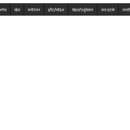
ज़नेस
खेल
मनोरंजन
इवेंट/मॉडल
सेहत/एजुकेशन
जरा हटके
तस्वीर